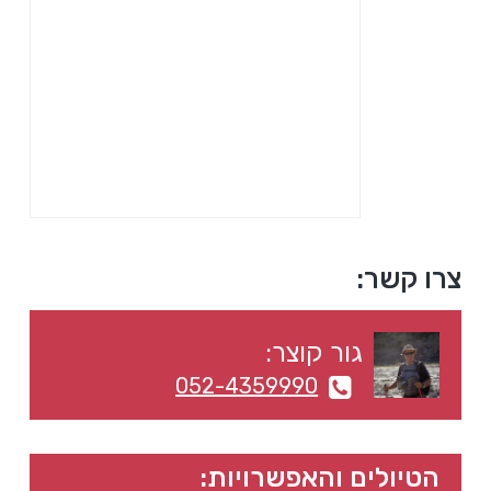
a
a
t
r
i
o
n
סרגל
צרו קשר:
צדדי
גור קוצר:
ראשי
052-4359990
הטיולים והאפשרויות: