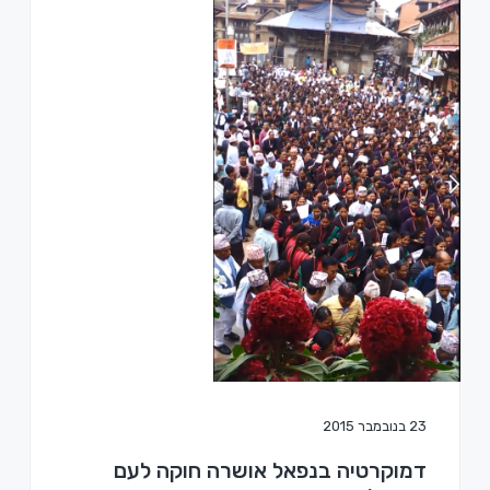
a
a
t
r
i
o
n
23 בנובמבר 2015
דמוקרטיה בנפאל אושרה חוקה לעם