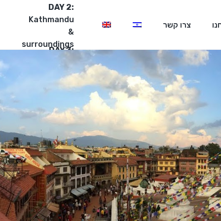
DAY 2:
Kathmandu
נו
צרו קשר
&
surroundings
DAY 3:
Rafting
&
Chitwan
Park
Our
Facebook