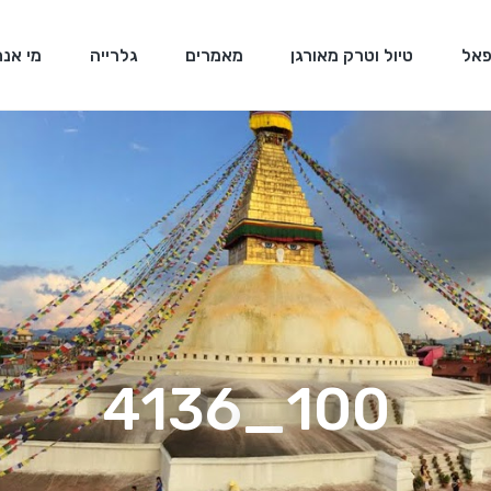
פאל
טיול וטרק מאורגן
מאמרים
גלרייה
מי אנח
100_4136