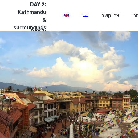
DAY 2:
Kathmandu
נו
צרו קשר
&
surroundings
DAY 3:
Rafting
&
Chitwan
Park
Our
Facebook