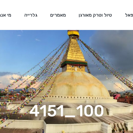
פאל
טיול וטרק מאורגן
מאמרים
גלרייה
מי אנח
100_4151