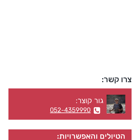
a
a
t
r
i
o
n
סרגל
צרו קשר:
צדדי
גור קוצר:
ראשי
052-4359990
הטיולים והאפשרויות: