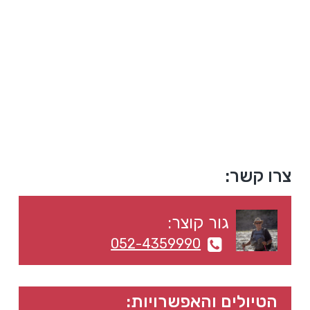
a
a
t
r
i
o
n
סרגל
צרו קשר:
צדדי
גור קוצר:
ראשי
052-4359990
הטיולים והאפשרויות: