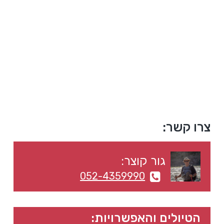
a
a
t
r
i
o
n
סרגל
צרו קשר:
צדדי
גור קוצר:
ראשי
052-4359990
הטיולים והאפשרויות: