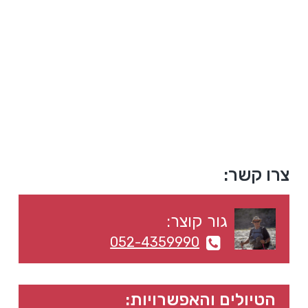
a
a
t
r
i
o
n
סרגל
צרו קשר:
צדדי
גור קוצר:
ראשי
052-4359990
הטיולים והאפשרויות: