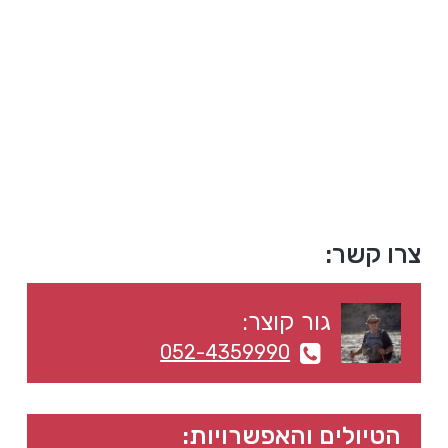
a
a
t
r
i
o
n
סרגל
צרו קשר:
צדדי
גור קוצר:
ראשי
052-4359990
הטיולים והאפשרויות: