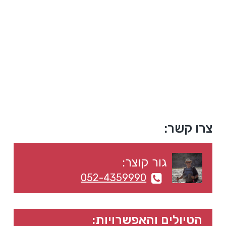
a
a
t
r
i
o
n
סרגל
צרו קשר:
צדדי
גור קוצר:
ראשי
052-4359990
הטיולים והאפשרויות: