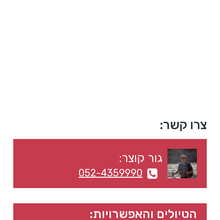
a
a
t
r
i
o
n
סרגל
צרו קשר:
צדדי
גור קוצר:
ראשי
052-4359990
הטיולים והאפשרויות: