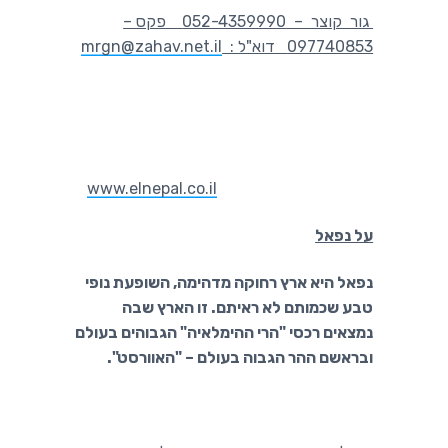
גור קוצר – 052-4359990 פקס –
097740853 דוא"ל :
mrgn@zahav.net.il
www.elnepal.co.il
על נפאל
נפאל היא ארץ רחוקה מדהימה, השופעת נופי
טבע שכמותם לא ראיתם. זו הארץ שבה
נמצאים רכסי "הרי ההימלאיה" הגבוהים בעולם
ובראשם ההר הגבוה בעולם – "האוורסט".