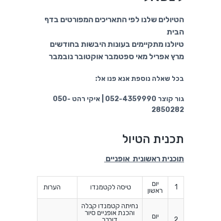
a
a
הטיולים שלנו לפי התאריכים המפורטים בדף
t
r
הבית
i
טיולנו מתקיימים בעונות היבשות בחודשים
o
מרץ אפריל מאי ספטמבר אוקטובר נובמבר
n
בכל שאלה נוספת אנא פנו אל:
גור קוצר 052-4359990 | איקי רהט 050-
2850282
תכנית הטיול
תוכנית ראשונית אופניים
יום
1
טיסה לקטמנדו
הערות
ראשון
נחיתה קטמנדו קבלה
והכנת אופניים סיור
יום
2
דורבר