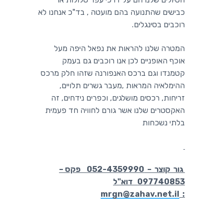
כבישים שהתנועה בהם מועטה , בד"כ אנחנו לא
רוכבים בסינגלים.
המטרה שלנו להראות את נפאל היפה מעל
אוכף האופניים לכן אנו רוכבים גם בעמק
קטמנדו וגם ברכס האנפורנה שזהו חלק מרכס
ההימלאיה המראות ,מעבר גשרים תלויים,
זריחות, רכסים מושלגים, וכפרים נידחים, זה
האקסטרים שלנו אשר גורם לחוויה חד פעמית
בלתי נשכחות
גור קוצר – 052-4359990 פקס –
097740853 דוא"ל
mrgn@zahav.net.il
: