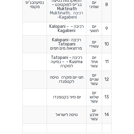
התאקלמות נסיעה
יום
נסיעהבג'יפ
8
בג'ייפ למוקטינט –
שמיני
מקומי
Muktinath
רכיבה Muktinath,
-Kagabeni
יום
רכיבה – Kalopani –
9
תשעי
Kagabeni
רכיבה Kalopani-
יום
Tatopani
10
עשירי
מרחצאות מים חמים
יום
רכיבה Tatopani –
11
אחד
Kusma – – נסיעה
עשר
לפוקרה
יום
חצי יום פוקרה טיסה
12
שניים
לקטמנדו
עשר
יום
13
שלוש
יום סיור בקטמנדו
עשר
יום
14
ארבע
טיסה לישראל
עשר