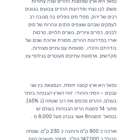
נפאל היא ארץ שפסגות ההרים שלה צחורות
משלג לבן נצחי ומדרונות ההרים צבועים בגוונים
רבים של ירוק. מפלי מים נופלים בה מגובה רב
לעמקים שבהם שוצפים פלגים ונהרות של מים
לבנים. כפרים ציוריים, גשרים תלויים, טרסות
אורז במדרונות ההרים, מסורת ארוכת שנים של
בודהיזם והינדו, סטופות עם עיניים מצוירות,
מקדשים, ארמונות עתיקים מעוטרים בגילופי עץ.
נפאל היא ארץ קטנה יחסית, הנמצאת בין שני
ענקים – הסיני וההודי. זוהי הארץ הגבוהה ביותר
בעולם, ההרים מכסים את רוב שטחה (כ 65%).
מתוך 14 פסגות הרים הגבוהות בעולם יש
בנפאל פסגות8 אשר גובהן מעל 8,000 מ .
אורכה כ 800 ק"מ ורוחבה כ 230 ק"מ, שטחה
הכולל כ 147,000 קמ"ר. מספר תושביה היום