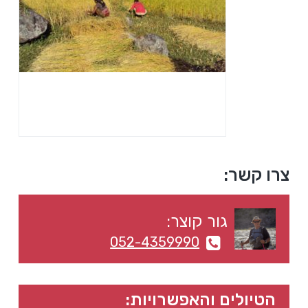
a
a
t
r
i
o
n
סרגל
צרו קשר:
צדדי
גור קוצר:
ראשי
052-4359990
הטיולים והאפשרויות: