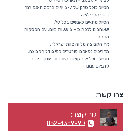
25 מרץ 2026 – תאריכי הטיול 8
a
a
הטיול כולל טרק של 6-7 ימים ברכס האנפורנה
t
r
בהרי ההימלאיה.
i
הטיול מתאים לאנשים בכל גיל,
o
שאוהבים ללכת כ – 6 שעות ביום, עם הפסקות
n
מנוחה.
את הקבוצה מלווה צוות ישראלי .
מדריכים נפאלים פורטרים לפי גודל הקבוצה.
הטיול כולל אטרקציות מיוחדות אותן נפרט
ליוצאים עמנו
סרגל
צרו קשר:
צדדי
גור קוצר:
ראשי
052-4359990