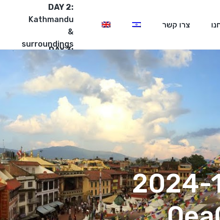
DAY 2:
Kathmandu
נו
צרו קשר
&
surroundings
DAY 3:
Rafting
&
Chitwan
Park
Our
Facebook
Whats‏ 2024-11-13