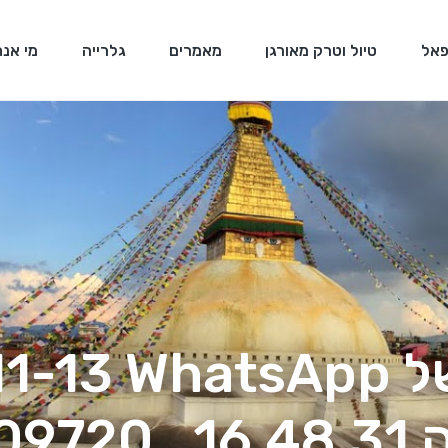
פאל
טיול וטרק מאורגן
מאמרים
גלרייה
מי אנח
תמונה של App
0ea09