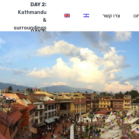
DAY 2:
Kathmandu
נו
צרו קשר
&
surroundings
DAY 3:
Rafting
&
Chitwan
Park
Our
Facebook