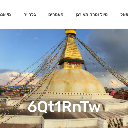
פאל
טיול וטרק מאורגן
מאמרים
גלרייה
מי אנח
6Qt1RnTw