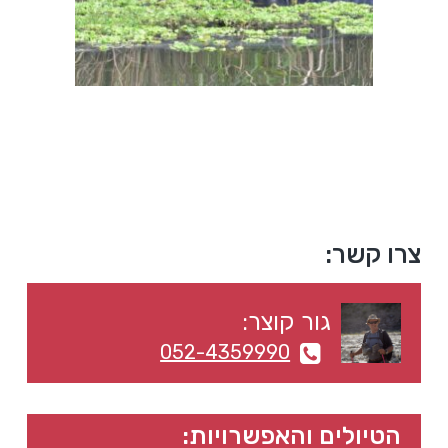
a
a
t
r
i
o
n
סרגל
צרו קשר:
צדדי
גור קוצר:
ראשי
052-4359990
הטיולים והאפשרויות: