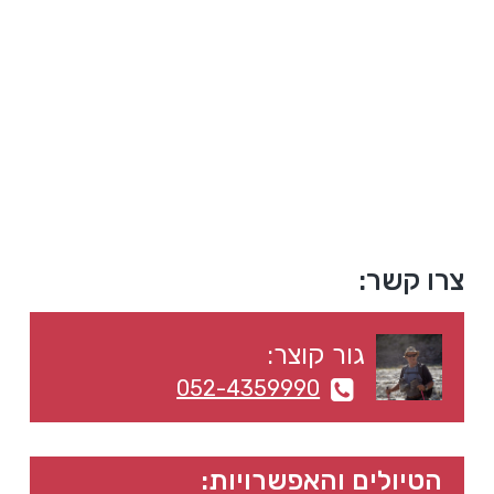
a
a
t
r
i
o
n
סרגל
צרו קשר:
צדדי
גור קוצר:
ראשי
052-4359990
הטיולים והאפשרויות: