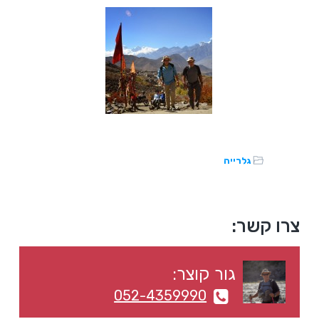
גלרייה
סרגל
צרו קשר:
צדדי
גור קוצר:
ראשי
052-4359990