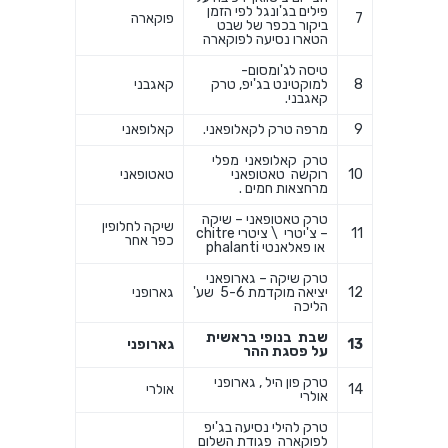
פילים בג'ונגל לפי הזמן
7
פוקארה
ביקור בכפר של שבט
הטארו נסיעה לפוקארה
טיסה לג'ומסום-
8
למוקטינט בג'יפ, טרק
קאגבני
קאגבני.
9
מרפה טרק לקאלופאני.
קאלופאני
טרק קאלופאני מפלי
10
רוקשה טאטופאני
טאטופאני
מרחצאות חמים .
טרק טאטופאני – שיקה
שיקה לחלופין
11
– צ'יטרי \ ציטרי chitre
כפר אחר
או פאלאנטי phalanti
טרק שיקה – גארופאני
12
יציאה מוקדמת 5-6 שע'
גארופני
הליכה
שבת בנופי בראשית
13
גארופני
על פסגת ההר
טרק פון היל , גארופני
14
אולרי
אולרי
טרק להילי נסיעה בג'יפ
לפוקארה פגודת השלום