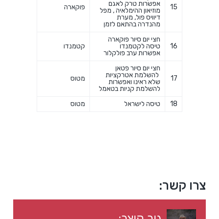
אפשרות טרק לאגם
15
פוקארה
מוזיאון ההימלאיה , מפל
דיוויס פול, מערת
מהנדרה בהתאם לזמן
חצי יום סיור פוקארה
16
טיסה לקטמנדו
קטמנדו
אפשרות ערב פולקלור
חצי יום סיור פטאן
להשלמת אטרקציות
17
מטוס
שלא ראינו ואפשרות
להשלמת קניות בטאמל
18
טיסה לישראל
מטוס
סרגל
צרו קשר:
צדדי
גור קוצר: