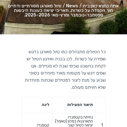
a
a
אתה נמצא כאן:
בית
/
News
/
טיול מאורגן מסורתיים ודתיים
תוך הקפדה על כשרות. תאריכי יציאה בעונות היבשות
t
r
ספטמבר-נובמבר ומרץ-מאי 2025-2026.
i
o
n
כל הטיולים מתנהלים כמו טיול מאורגן בדגש
שמירה על כשרות. לכן בבניה ואירגון הטיול יש
לקחת בחשבון שבימי שבת לא מטיילים. אנו
שמים דגש על מקומות מאוד מיוחדים בסופי
שבוע על מנת ליצור למטיילים שבתות מיוחדות
שלא חוויתם מעולם.
תיאור הפעילות
לינה
נחיתה בקטמנדו
התארגנות במלון (טאמל)
1
יציאה לטיול קצר
קטמנדו