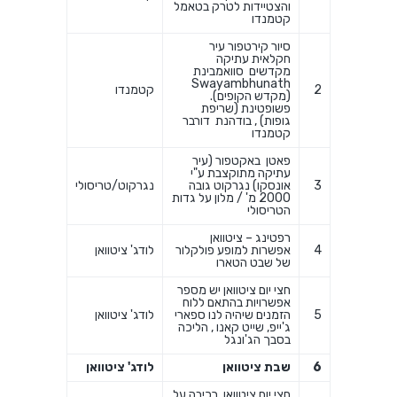
והצטיידות לטרק בטאמל
קטמנדו
סיור קירטפור עיר
חקלאית עתיקה
מקדשים סוואמבינת
Swayambhunath
2
קטמנדו
(מקדש הקופים).
פשופטינת (שריפת
גופות) , בודהנת דורבר
קטמנדו
פאטן באקטפור (עיר
עתיקה מתוקצבת ע"י
3
אונסקו) נגרקוט גובה
נגרקוט/טריסולי
2000 מ' / מלון על גדות
הטריסולי
רפטינג – ציטוואן
4
אפשרות למופע פולקלור
לודג' ציטוואן
של שבט הטארו
חצי יום ציטוואן יש מספר
אפשרויות בהתאם ללוח
5
הזמנים שיהיה לנו ספארי
לודג' ציטוואן
ג'ייפ, שייט קאנו , הליכה
בסבך הג'ונגל
6
שבת ציטוואן
לודג' ציטוואן
חצי יום ציטוואן רכיבה על