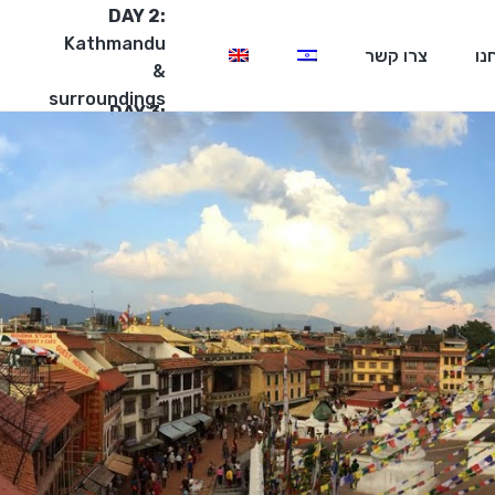
DAY 2:
Kathmandu
נו
צרו קשר
&
surroundings
DAY 3:
Rafting
&
Chitwan
Park
Our
Facebook