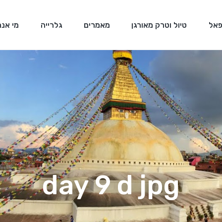
פאל
טיול וטרק מאורגן
מאמרים
גלרייה
מי אנח
day 9 d jpg